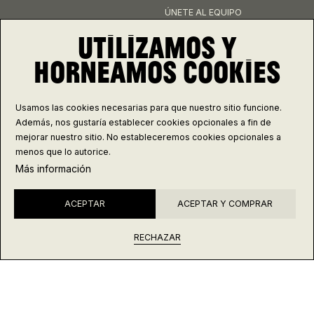
ÚNETE AL EQUIPO
UTILIZAMOS Y
CONÉCTATE
HORNEAMOS COOKIES
INSTAGRAM
FACEBOOK
Usamos las cookies necesarias para que nuestro sitio funcione.
Además, nos gustaría establecer cookies opcionales a fin de
mejorar nuestro sitio. No estableceremos cookies opcionales a
Controla tus galletas
menos que lo autorice.
Más información
ACEPTAR
ACEPTAR Y COMPRAR
2
ELIGE TU FECHA
© 2026 PANADARIO
RECHAZAR
ENVÍO
DEVOLUCIÓN
PRIVACIDAD
LEGAL
TÉRMINOS