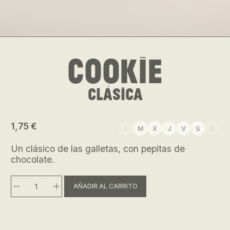
Cookie
clásica
1,75 €
L
M
X
J
V
S
D
Un clásico de las galletas, con pepitas de
chocolate.
AÑADIR AL CARRITO