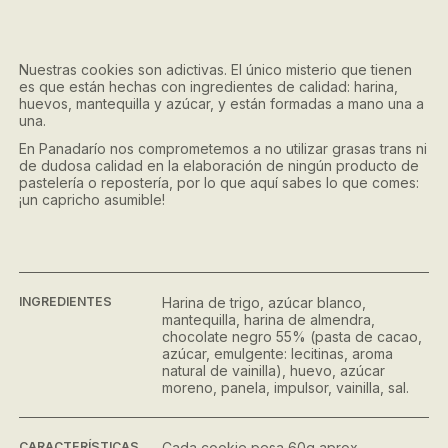
Nuestras cookies son adictivas. El único misterio que tienen
es que están hechas con ingredientes de calidad: harina,
huevos, mantequilla y azúcar, y están formadas a mano una a
una.
En Panadarío nos comprometemos a no utilizar grasas trans ni
de dudosa calidad en la elaboración de ningún producto de
pastelería o repostería, por lo que aquí sabes lo que comes:
¡un capricho asumible!
INGREDIENTES
Harina de trigo, azúcar blanco,
mantequilla, harina de almendra,
chocolate negro 55% (pasta de cacao,
azúcar, emulgente: lecitinas, aroma
natural de vainilla), huevo, azúcar
moreno, panela, impulsor, vainilla, sal.
CARACTERÍSTICAS
Cada cookie pesa 60g aprox.