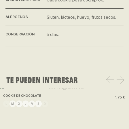
ALÉRGENOS
Gluten, lácteos, huevo, frutos secos.
CONSERVACIÓN
5 días.
Te pueden interesar
COOKIE DE CHOCOLATE
1,75 €
L
M
X
J
V
S
D