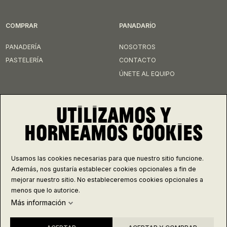
COMPRAR
PANADARÍO
PANADERÍA
NOSOTROS
PASTELERÍA
CONTACTO
ÚNETE AL EQUIPO
UTILIZAMOS Y
CONÉCTATE
HORNEAMOS COOKIES
INSTAGRAM
FACEBOOK
Usamos las cookies necesarias para que nuestro sitio funcione.
Controla tus galletas
Además, nos gustaría establecer cookies opcionales a fin de
mejorar nuestro sitio. No estableceremos cookies opcionales a
menos que lo autorice.
Más información
© 2026 PANADARIO