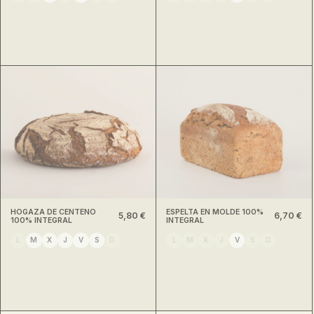
HOGAZA DE CENTENO
ESPELTA EN MOLDE 100%
5,80 €
6,70 €
100% INTEGRAL
INTEGRAL
L
M
X
J
V
S
D
L
M
X
J
V
S
D