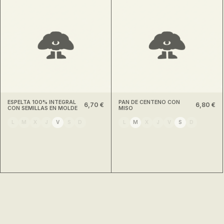
ESPELTA 100% INTEGRAL
PAN DE CENTENO CON
6,70 €
6,80 €
CON SEMILLAS EN MOLDE
MISO
L
M
X
J
V
S
D
L
M
X
J
V
S
D