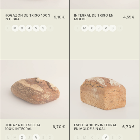
HOGAZÓN DE TRIGO 100%
INTEGRAL DE TRIGO EN
9,10 €
4,55 €
INTEGRAL
MOLDE
L
M
X
J
V
S
D
L
M
X
J
V
S
D
HOGAZA DE ESPELTA
ESPELTA 100% INTEGRAL
6,70 €
6,70 €
100% INTEGRAL
EN MOLDE SIN SAL
L
M
X
J
V
S
D
L
M
X
J
V
S
D