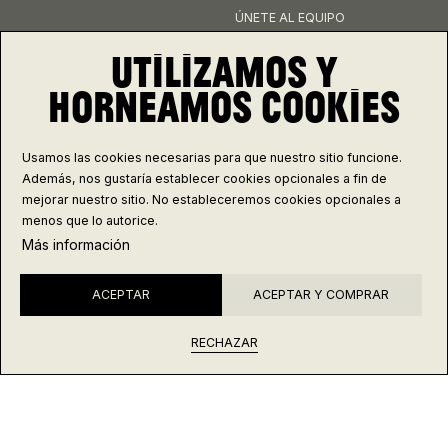
ÚNETE AL EQUIPO
UTILIZAMOS Y
CONÉCTATE
HORNEAMOS COOKIES
INSTAGRAM
FACEBOOK
Usamos las cookies necesarias para que nuestro sitio funcione.
Además, nos gustaría establecer cookies opcionales a fin de
mejorar nuestro sitio. No estableceremos cookies opcionales a
Controla tus galletas
menos que lo autorice.
Más información
ACEPTAR
ACEPTAR Y COMPRAR
2
ELIGE TU FECHA
© 2026 PANADARIO
ENVÍO
DEVOLUCIÓN
PRIVACIDAD
LEGAL
TÉRMINOS
RECHAZAR